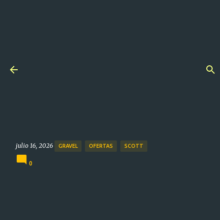
Ir al contenido principal
Scott en México tira la casa
por la ventana: gravel
Speedster con enormes
descuentos
julio 16, 2026
GRAVEL
OFERTAS
SCOTT
0