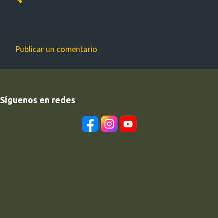
Publicar un comentario
C
o
m
Síguenos en redes
e
n
t
a
r
i
o
s