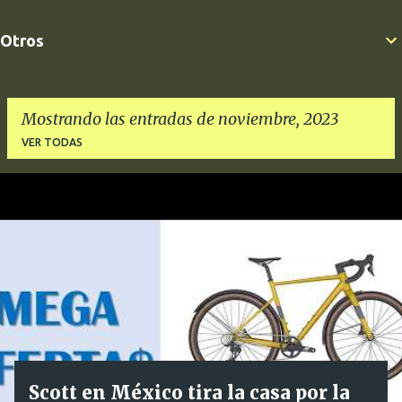
Otros
Mostrando las entradas de noviembre, 2023
VER TODAS
E
n
t
r
a
d
a
s
Scott en México tira la casa por la