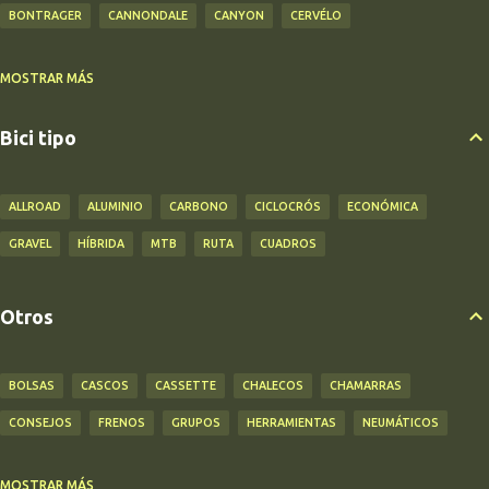
BONTRAGER
CANNONDALE
CANYON
CERVÉLO
MOSTRAR MÁS
CINELLI
CUBE
DECATHLON
FACTOR
FUJI
GIANT
HUTCHINSON
KONA
L-TWOO
LAUF
LAZER
MARIN
MAXXIS
Bici tipo
MERIDA
MICROSHIFT
NS BIKES
OZARK
PANARACER
PEARL IZUMI
SANTIC
SCOTT
SHIMANO
SPECIALIZED
SRAM
ALLROAD
ALUMINIO
CARBONO
CICLOCRÓS
ECONÓMICA
STATE
SUNPEED
SURLY
TREK
TRIBAN
TRINX
TURBO
GRAVEL
HÍBRIDA
MTB
RUTA
CUADROS
VITTORIA
Otros
BOLSAS
CASCOS
CASSETTE
CHALECOS
CHAMARRAS
CONSEJOS
FRENOS
GRUPOS
HERRAMIENTAS
NEUMÁTICOS
MOSTRAR MÁS