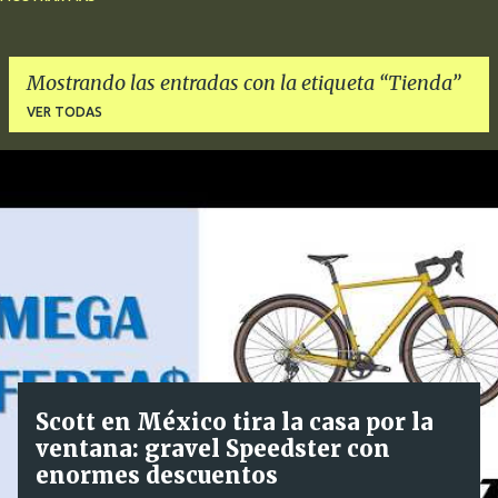
OFERTAS
PANTALONES
PEDALES
REVIEW
ROPA
RUEDAS
ZAPATILLAS
BIDONES
DESVIADORES
Mostrando las entradas con la etiqueta
Tienda
VER TODAS
E
n
t
r
a
d
a
s
Scott en México tira la casa por la
ventana: gravel Speedster con
enormes descuentos