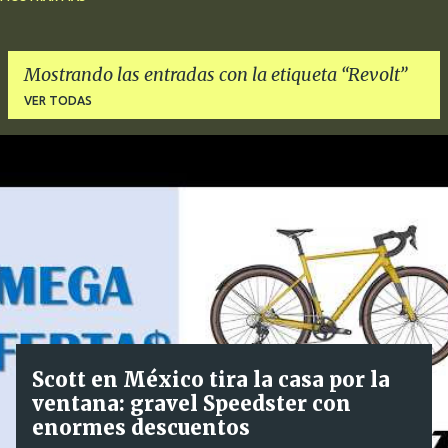
OFERTAS
PANTALONES
PEDALES
REVIEW
ROPA
RUEDAS
ZAPATILLAS
BIDONES
DESVIADORES
Mostrando las entradas con la etiqueta
Revolt
VER TODAS
E
n
t
r
a
d
a
s
Scott en México tira la casa por la
ventana: gravel Speedster con
enormes descuentos