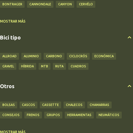
BONTRAGER
CANNONDALE
CANYON
CERVÉLO
MOSTRAR MÁS
CINELLI
CUBE
DECATHLON
FACTOR
FUJI
GIANT
HUTCHINSON
KONA
L-TWOO
LAUF
LAZER
MARIN
MAXXIS
Bici tipo
MERIDA
MICROSHIFT
NS BIKES
OZARK
PANARACER
PEARL IZUMI
SANTIC
SCOTT
SHIMANO
SPECIALIZED
SRAM
ALLROAD
ALUMINIO
CARBONO
CICLOCRÓS
ECONÓMICA
STATE
SUNPEED
SURLY
TREK
TRIBAN
TRINX
TURBO
GRAVEL
HÍBRIDA
MTB
RUTA
CUADROS
VITTORIA
Otros
BOLSAS
CASCOS
CASSETTE
CHALECOS
CHAMARRAS
CONSEJOS
FRENOS
GRUPOS
HERRAMIENTAS
NEUMÁTICOS
MOSTRAR MÁS